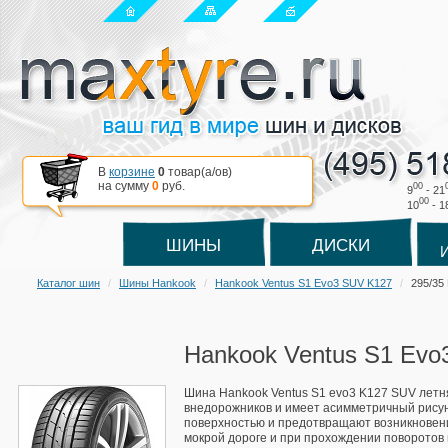
В
корзине
0
товар(a/ов)
на сумму
0
руб.
00
9
- 21
00
10
- 1
ШИНЫ
ДИСКИ
Каталог шин
Шины Hankook
Hankook Ventus S1 Evo3 SUV K127
295/35
Hankook Ventus S1 Evo
Шина Hankook Ventus S1 evo3 K127 SUV летн
внедорожников и имеет асимметричный рисун
поверхностью и предотвращают возникновен
мокрой дороге и при прохождении поворотов в