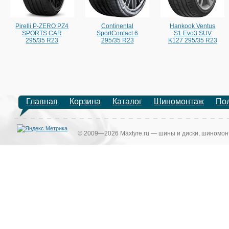
Pirelli P-ZERO PZ4
Continental
Hankook Ventus
SPORTS CAR
SportContact 6
S1 Evo3 SUV
295/35 R23
295/35 R23
K127 295/35 R23
Главная
Корзина
Каталог
Шиномонтаж
По
© 2009—2026 Maxtyre.ru — шины и диски, шиномонт