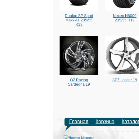
Dunlop SP Sport
Nexen N8000
Maxx A1 235/55
235/55 R19
R19
OZ Racing
AEZ Lascar 19
Sardegna 19
Главная
Корзина
Катало