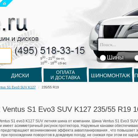
Шины
00
00
9
- 21
пн-пт,
00
00
10
- 18
cб-вс
ОПЛАТА
ДИСКИ
ШИНОМОНТАЖ
П
И ДОСТАВКА
ntus S1 Evo3 SUV K127
235/55 R19
 Ventus S1 Evo3 SUV K127 235/55 R19 
entus S1 evo3 K127 SUV летняя шина от компании. Шина Ventus S1 Evo3 SUV
и имеет асимметричный рисунок протектора. Наружные канавки обеспечиваю
 предотвращают возникновение эффекта аквапланирования , что повышает 
 при прохождении поворотов в дождевую погоду, не снижая при этом ее харак