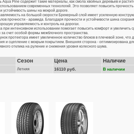
ь Aqua Pine содержит такие материалы, как смола хвойных деревьев и расти
использованием современных технологий. Это позволяет повысить прочность
 и устойчивость шины на мокрой дороге.
авляемость на большой скорости Брекерный слой имеет усиленную конструкц
лов прочности - арамида. Благодаря прочности и устойчивости шина сохраня
орошую управляемость и контроль на дорогах.
а при интенсивном использовании помогает повысить комфорт и увеличить 
 за счет особой формы межблочного пространства.
унок протектора имеет увеличенное количество блоков в плечевой зоне, что 
ия и сцепление с мокрым покрытием. Внешняя сторона - оптимизирована для
ивного отклика на руление и снижения уровня колесного шума.
Сезон
Цена
Наличие
16110 руб.
В наличии
Летняя