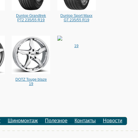
Dunlop Grandtrek
Dunlop Sport Maxx
PT2 235/55 R19
GT 235/55 R19
19
DOTZ Touge blaze
19
г
Шиномонтаж
Полезное
Контакты
Новости