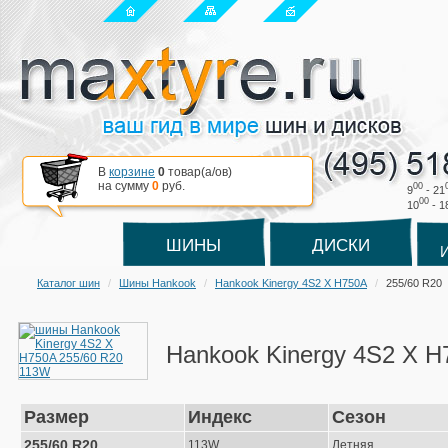
В
корзине
0
товар(a/ов)
на сумму
0
руб.
00
9
- 21
00
10
- 1
ШИНЫ
ДИСКИ
Каталог шин
Шины Hankook
Hankook Kinergy 4S2 X H750A
255/60 R20
Hankook Kinergy 4S2 X H
Размер
Индекс
Сезон
255/60 R20
113W
Летняя