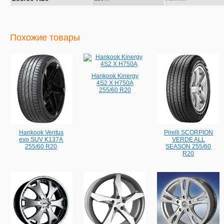
Похожие товары
Hankook Kinergy
4S2 X H750A
255/60 R20
Hankook Ventus
Pirelli SCORPION
evo SUV K137A
VERDE ALL
255/60 R20
SEASON 255/60
R20