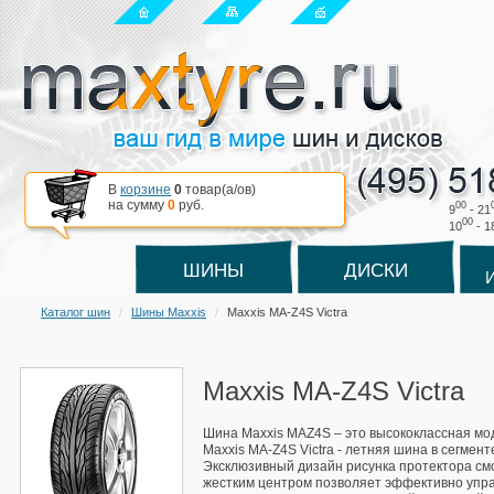
В
корзине
0
товар(a/ов)
на сумму
0
руб.
00
9
- 21
00
10
- 1
ШИНЫ
ДИСКИ
Каталог шин
Шины Maxxis
Maxxis MA-Z4S Victra
Maxxis MA-Z4S Victra
Шина Maxxis MAZ4S – это высококлассная мод
Maxxis MA-Z4S Victra - летняя шина в сегмент
Эксклюзивный дизайн рисунка протектора смо
жестким центром позволяет эффективно упра