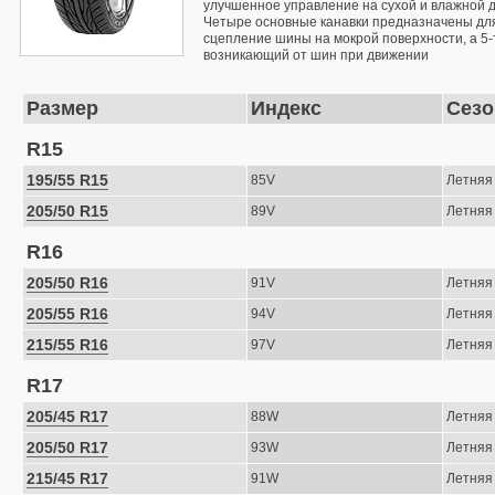
улучшенное управление на сухой и влажной 
Четыре основные канавки предназначены для
сцепление шины на мокрой поверхности, а 5-
возникающий от шин при движении
Размер
Индекс
Сезо
R15
195/55 R15
85V
Летняя
205/50 R15
89V
Летняя
R16
205/50 R16
91V
Летняя
205/55 R16
94V
Летняя
215/55 R16
97V
Летняя
R17
205/45 R17
88W
Летняя
205/50 R17
93W
Летняя
215/45 R17
91W
Летняя