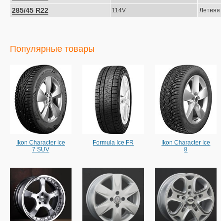
285/45 R22
114V
Летняя
Популярные товары
Ikon Character Ice
Formula Ice FR
Ikon Character Ice
7 SUV
8