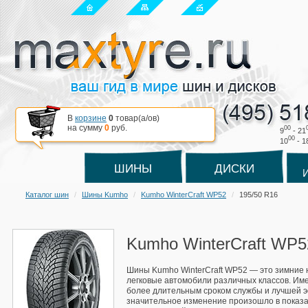
В
корзине
0
товар(a/ов)
на сумму
0
руб.
00
9
- 21
00
10
- 1
ШИНЫ
ДИСКИ
Каталог шин
Шины Kumho
Kumho WinterCraft WP52
195/50 R16
Kumho WinterCraft WP5
Шины Kumho WinterCraft WP52 — это зимние
легковые автомобили различных классов. И
более длительным сроком службы и лучшей эф
значительное изменение произошло в показа