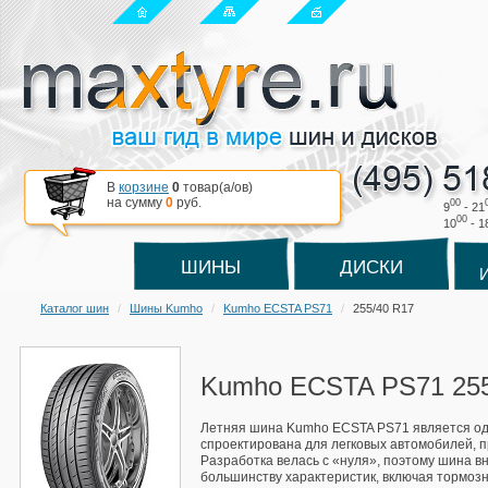
В
корзине
0
товар(a/ов)
на сумму
0
руб.
00
9
- 21
00
10
- 1
ШИНЫ
ДИСКИ
Каталог шин
Шины Kumho
Kumho ECSTA PS71
255/40 R17
Kumho ECSTA PS71 255
Летняя шина Kumho ECSTA PS71 является одно
спроектирована для легковых автомобилей, п
Разработка велась с «нуля», поэтому шина 
большинству характеристик, включая тормозн