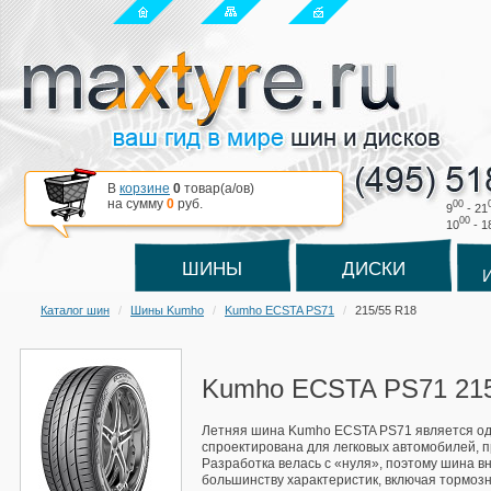
В
корзине
0
товар(a/ов)
на сумму
0
руб.
00
9
- 21
00
10
- 1
ШИНЫ
ДИСКИ
Каталог шин
Шины Kumho
Kumho ECSTA PS71
215/55 R18
Kumho ECSTA PS71 215
Летняя шина Kumho ECSTA PS71 является одно
спроектирована для легковых автомобилей, п
Разработка велась с «нуля», поэтому шина 
большинству характеристик, включая тормозн