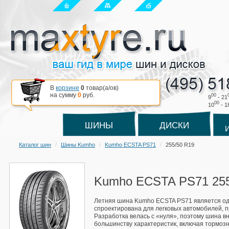
В
корзине
0
товар(a/ов)
на сумму
0
руб.
00
9
- 21
00
10
- 1
ШИНЫ
ДИСКИ
Каталог шин
Шины Kumho
Kumho ECSTA PS71
255/50 R19
Kumho ECSTA PS71 255
Летняя шина Kumho ECSTA PS71 является одно
спроектирована для легковых автомобилей, п
Разработка велась с «нуля», поэтому шина 
большинству характеристик, включая тормозн