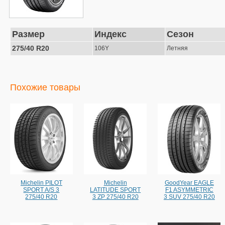
Размер
Индекс
Сезон
275/40 R20
106Y
Летняя
Похожие товары
Michelin PILOT
Michelin
GoodYear EAGLE
SPORT A/S 3
LATITUDE SPORT
F1 ASYMMETRIC
275/40 R20
3 ZP 275/40 R20
3 SUV 275/40 R20