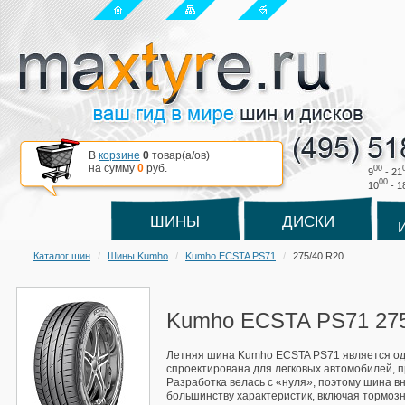
В
корзине
0
товар(a/ов)
на сумму
0
руб.
00
9
- 21
00
10
- 1
ШИНЫ
ДИСКИ
Каталог шин
Шины Kumho
Kumho ECSTA PS71
275/40 R20
Kumho ECSTA PS71 275
Летняя шина Kumho ECSTA PS71 является одно
спроектирована для легковых автомобилей, п
Разработка велась с «нуля», поэтому шина 
большинству характеристик, включая тормозн