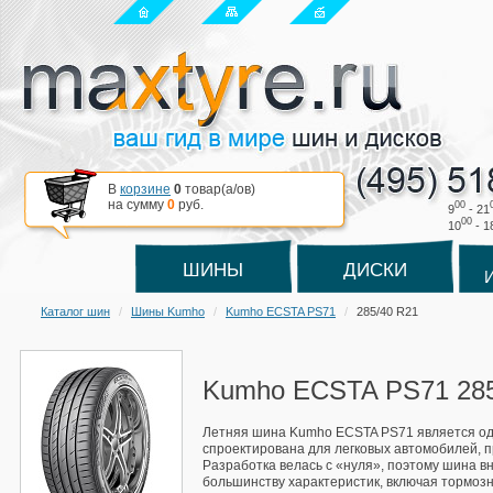
В
корзине
0
товар(a/ов)
на сумму
0
руб.
00
9
- 21
00
10
- 1
ШИНЫ
ДИСКИ
Каталог шин
Шины Kumho
Kumho ECSTA PS71
285/40 R21
Kumho ECSTA PS71 285
Летняя шина Kumho ECSTA PS71 является одно
спроектирована для легковых автомобилей, п
Разработка велась с «нуля», поэтому шина 
большинству характеристик, включая тормозн