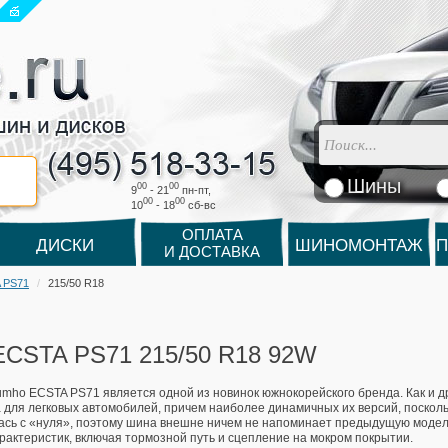
Шины
00
00
9
- 21
пн-пт,
00
00
10
- 18
cб-вс
ОПЛАТА
ДИСКИ
ШИНОМОНТАЖ
П
И ДОСТАВКА
 PS71
215/50 R18
ECSTA PS71 215/50 R18 92W
mho ECSTA PS71 является одной из новинок южнокорейского бренда. Как и др
 для легковых автомобилей, причем наиболее динамичных их версий, поскольк
ась с «нуля», поэтому шина внешне ничем не напоминает предыдущую модель
рактеристик, включая тормозной путь и сцепление на мокром покрытии.