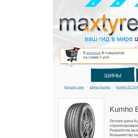
В
корзине
0
товар(a/ов)
на сумму
0
руб.
ШИНЫ
Каталог шин
Шины Kumho
Kumho ECSTA
Kumho 
Летняя шина Ku
спроектирована
Разработка вел
большинству ха