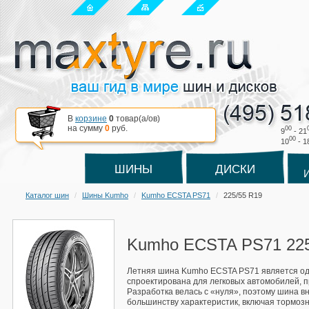
В
корзине
0
товар(a/ов)
на сумму
0
руб.
00
9
- 21
00
10
- 1
ШИНЫ
ДИСКИ
Каталог шин
Шины Kumho
Kumho ECSTA PS71
225/55 R19
Kumho ECSTA PS71 225
Летняя шина Kumho ECSTA PS71 является одно
спроектирована для легковых автомобилей, п
Разработка велась с «нуля», поэтому шина 
большинству характеристик, включая тормозн