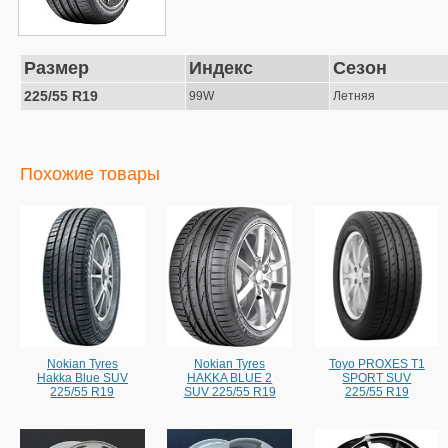
Размер
Индекс
Сезон
225/55 R19
99W
Летняя
Похожие товары
Nokian Tyres
Nokian Tyres
Toyo PROXES T1
Hakka Blue SUV
HAKKA BLUE 2
SPORT SUV
225/55 R19
SUV 225/55 R19
225/55 R19