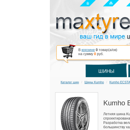
В
корзине
0
товар(a/ов)
на сумму
0
руб.
ШИНЫ
Каталог шин
Шины Kumho
Kumho ECSTA
Kumho E
Летняя шина Ku
спроектирована
Разработка вел
большинству ха