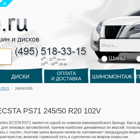
Шины
00
00
9
- 21
пн-пт,
00
00
10
- 18
cб-вс
ОПЛАТА
ДИСКИ
ШИНОМОНТАЖ
П
И ДОСТАВКА
 PS71
245/50 R20
CSTA PS71 245/50 R20 102V
mho ECSTA PS71 является одной из новинок южнокорейского бренда. Как и др
 для легковых автомобилей, причем наиболее динамичных их версий, поскольк
ась с «нуля», поэтому шина внешне ничем не напоминает предыдущую модель
рактеристик, включая тормозной путь и сцепление на мокром покрытии.