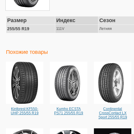
Размер
Индекс
Сезон
255/55 R19
111V
Летняя
Похожие товары
Kinforest KF550-
Kumho ECSTA
Continental
UHP 255/55 R19
PS71 255/55 R19
CrossContact LX
Sport 255/55 R19