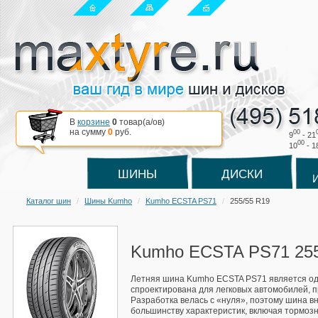
В
корзине
0
товар(a/ов)
на сумму
0
руб.
00
9
- 21
00
10
- 1
ШИНЫ
ДИСКИ
Каталог шин
Шины Kumho
Kumho ECSTA PS71
255/55 R19
Kumho ECSTA PS71 255
Летняя шина Kumho ECSTA PS71 является одно
спроектирована для легковых автомобилей, п
Разработка велась с «нуля», поэтому шина 
большинству характеристик, включая тормозн