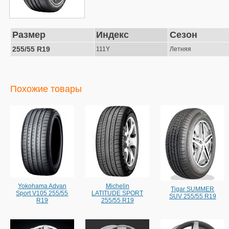
Размер
Индекс
Сезон
255/55 R19
111Y
Летняя
Похожие товары
Yokohama Advan
Michelin
Tigar SUMMER
Sport V105 255/55
LATITUDE SPORT
SUV 255/55 R19
R19
255/55 R19