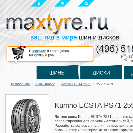
В
корзине
0
товар(a/ов)
на сумму
0
руб.
00
9
- 21
00
10
- 1
ШИНЫ
ДИСКИ
Каталог шин
Шины Kumho
Kumho ECSTA PS71
255/55 R19
Kumho ECSTA PS71 255
Летняя шина Kumho ECSTA PS71 является одно
спроектирована для легковых автомобилей, п
Разработка велась с «нуля», поэтому шина 
большинству характеристик, включая тормозн