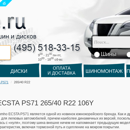
Шины
00
00
9
- 21
пн-пт,
00
00
10
- 18
cб-вс
ОПЛАТА
ДИСКИ
ШИНОМОНТАЖ
П
И ДОСТАВКА
 PS71
265/40 R22
CSTA PS71 265/40 R22 106Y
mho ECSTA PS71 является одной из новинок южнокорейского бренда. Как и др
 для легковых автомобилей, причем наиболее динамичных их версий, поскольк
ась с «нуля», поэтому шина внешне ничем не напоминает предыдущую модель
рактеристик, включая тормозной путь и сцепление на мокром покрытии.