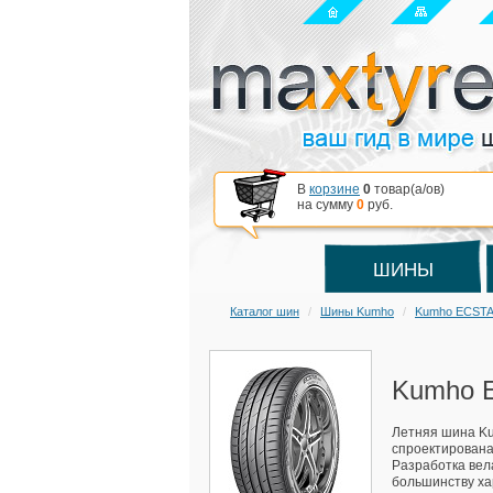
В
корзине
0
товар(a/ов)
на сумму
0
руб.
ШИНЫ
Каталог шин
Шины Kumho
Kumho ECSTA
Kumho E
Летняя шина Ku
спроектирована
Разработка вел
большинству ха