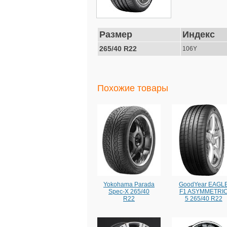
Размер
Индекс
265/40 R22
106Y
Похожие товары
Yokohama Parada
GoodYear EAGL
Spec-X 265/40
F1 ASYMMETRI
R22
5 265/40 R22