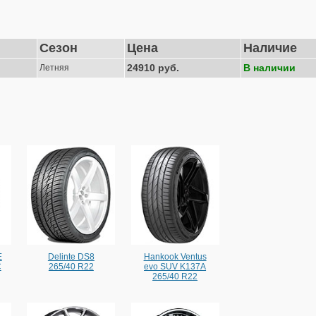
Сезон
Цена
Наличие
24910 руб.
В наличии
Летняя
E
Delinte DS8
Hankook Ventus
C
265/40 R22
evo SUV K137A
265/40 R22