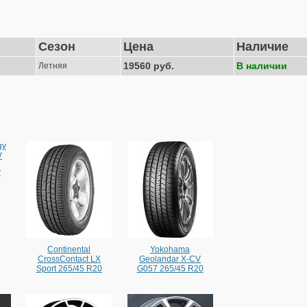
Сезон
Цена
Наличие
19560 руб.
В наличии
Летняя
y
Continental
Yokohama
CrossContact LX
Geolandar X-CV
Sport 265/45 R20
G057 265/45 R20