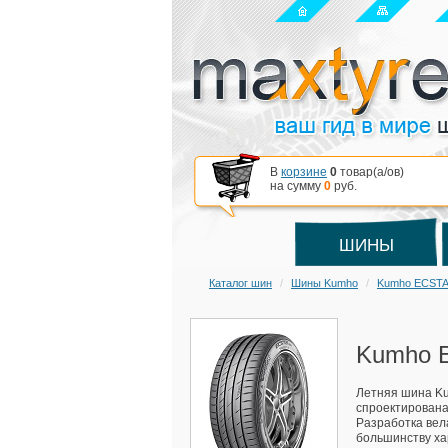
В
корзине
0
товар(a/ов)
на сумму
0
руб.
ШИНЫ
Каталог шин
Шины Kumho
Kumho ECSTA
Kumho E
Летняя шина Ku
спроектирована
Разработка вел
большинству ха