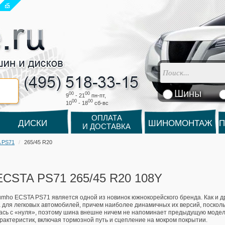
Шины
00
00
9
- 21
пн-пт,
00
00
10
- 18
cб-вс
ОПЛАТА
ДИСКИ
ШИНОМОНТАЖ
П
И ДОСТАВКА
 PS71
265/45 R20
CSTA PS71 265/45 R20 108Y
mho ECSTA PS71 является одной из новинок южнокорейского бренда. Как и др
 для легковых автомобилей, причем наиболее динамичных их версий, поскольк
ась с «нуля», поэтому шина внешне ничем не напоминает предыдущую модель
рактеристик, включая тормозной путь и сцепление на мокром покрытии.