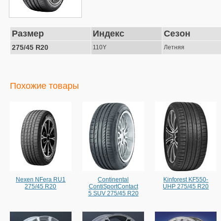
Размер
Индекс
Сезон
275/45 R20
110Y
Летняя
Похожие товары
Nexen NFera RU1
Continental
Kinforest KF550-
275/45 R20
ContiSportContact
UHP 275/45 R20
5 SUV 275/45 R20