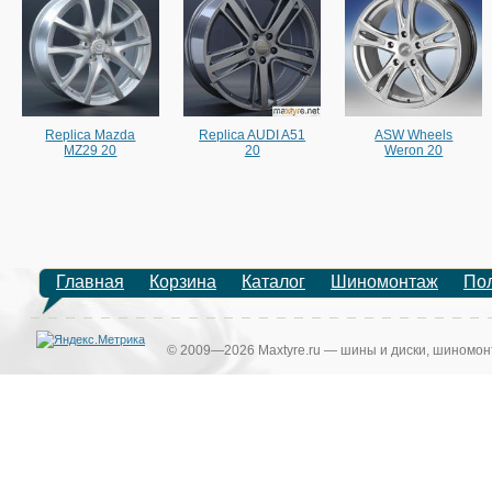
Replica Mazda
Replica AUDI A51
ASW Wheels
MZ29 20
20
Weron 20
Главная
Корзина
Каталог
Шиномонтаж
По
© 2009—2026 Maxtyre.ru — шины и диски, шиномонт