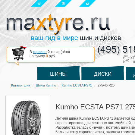
В
корзине
0
товар(a/ов)
на сумму
0
руб.
00
9
- 21
00
10
- 1
ШИНЫ
ДИСКИ
Каталог шин
Шины Kumho
Kumho ECSTA PS71
275/45 R20
Kumho ECSTA PS71 275
Летняя шина Kumho ECSTA PS71 является одно
спроектирована для легковых автомобилей, п
Разработка велась с «нуля», поэтому шина 
большинству характеристик, включая тормозн