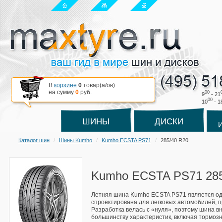
В
корзине
0
товар(a/ов)
на сумму
0
руб.
00
9
- 21
00
10
- 1
ШИНЫ
ДИСКИ
Каталог шин
Шины Kumho
Kumho ECSTA PS71
285/40 R20
Kumho ECSTA PS71 285
Летняя шина Kumho ECSTA PS71 является одно
спроектирована для легковых автомобилей, п
Разработка велась с «нуля», поэтому шина 
большинству характеристик, включая тормозн