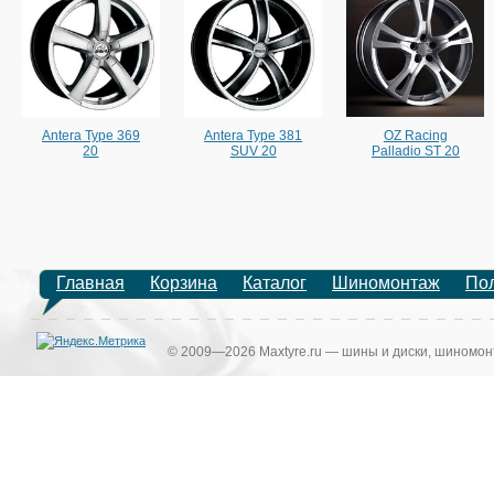
Antera Type 369
Antera Type 381
OZ Racing
20
SUV 20
Palladio ST 20
Главная
Корзина
Каталог
Шиномонтаж
По
© 2009—2026 Maxtyre.ru — шины и диски, шиномонт