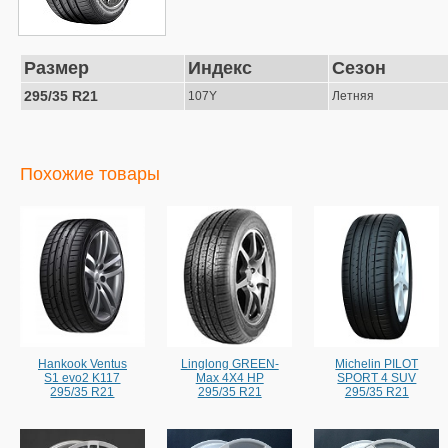
Размер
Индекс
Сезон
295/35 R21
107Y
Летняя
Похожие товары
Hankook Ventus
Linglong GREEN-
Michelin PILOT
S1 evo2 K117
Max 4X4 HP
SPORT 4 SUV
295/35 R21
295/35 R21
295/35 R21