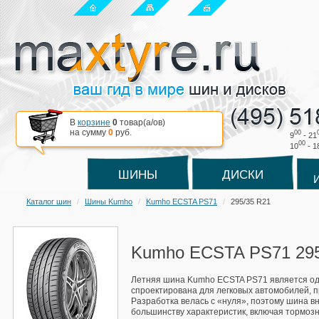
В
корзине
0
товар(a/ов)
на сумму
0
руб.
00
9
- 21
00
10
- 1
ШИНЫ
ДИСКИ
Каталог шин
Шины Kumho
Kumho ECSTA PS71
295/35 R21
Kumho ECSTA PS71 295
Летняя шина Kumho ECSTA PS71 является одно
спроектирована для легковых автомобилей, п
Разработка велась с «нуля», поэтому шина 
большинству характеристик, включая тормозн