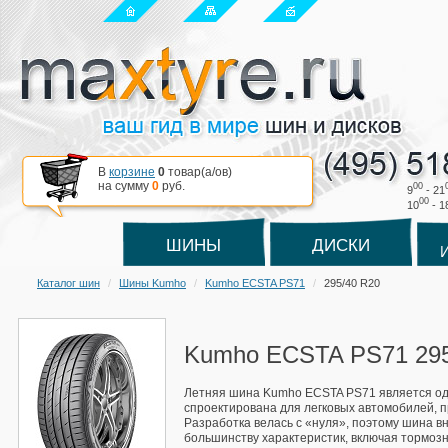
В
корзине
0
товар(a/ов)
на сумму
0
руб.
00
9
- 21
00
10
- 1
ШИНЫ
ДИСКИ
Каталог шин
Шины Kumho
Kumho ECSTA PS71
295/40 R20
Kumho ECSTA PS71 295
Летняя шина Kumho ECSTA PS71 является одно
спроектирована для легковых автомобилей, п
Разработка велась с «нуля», поэтому шина 
большинству характеристик, включая тормозн