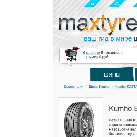
В
корзине
0
товар(a/ов)
на сумму
0
руб.
ШИНЫ
Каталог шин
Шины Kumho
Kumho ECSTA
Kumho E
Летняя шина Ku
спроектирована
Разработка вел
большинству ха