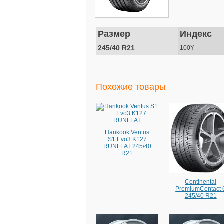
Размер
Индекс
245/40 R21
100Y
Похожие товары
Hankook Ventus
S1 Evo3 K127
RUNFLAT 245/40
R21
Continental
PremiumContact 
245/40 R21