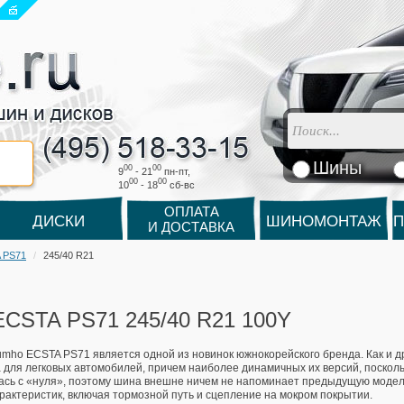
Шины
00
00
9
- 21
пн-пт,
00
00
10
- 18
cб-вс
ОПЛАТА
ДИСКИ
ШИНОМОНТАЖ
П
И ДОСТАВКА
 PS71
245/40 R21
CSTA PS71 245/40 R21 100Y
mho ECSTA PS71 является одной из новинок южнокорейского бренда. Как и др
 для легковых автомобилей, причем наиболее динамичных их версий, поскольк
ась с «нуля», поэтому шина внешне ничем не напоминает предыдущую модель
рактеристик, включая тормозной путь и сцепление на мокром покрытии.