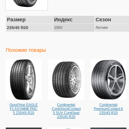
Размер
Индекс
Сезон
235/45 R20
100V
Летняя
Похожие товары
GoodYear EAGLE
Continental
Continental
F1 ASYMMETRIC
ContiSportContact
PremiumContact 6
5 235/45 R20
5 SUV ContiSeal
235/45 R20
235/45 R20