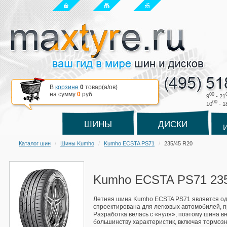
В
корзине
0
товар(a/ов)
на сумму
0
руб.
00
9
- 21
00
10
- 1
ШИНЫ
ДИСКИ
Каталог шин
Шины Kumho
Kumho ECSTA PS71
235/45 R20
Kumho ECSTA PS71 235
Летняя шина Kumho ECSTA PS71 является одно
спроектирована для легковых автомобилей, п
Разработка велась с «нуля», поэтому шина 
большинству характеристик, включая тормозн